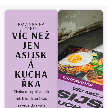
NOVINKA NA
TRHU!
VÍC NEŽ
JEN
ASIJSK
Á
KUCHA
ŘKA
Sbírka receptů a tipů
místních, která vás
zavede do světa