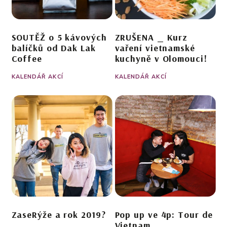
SOUTĚŽ o 5 kávových
ZRUŠENA _ Kurz
balíčků od Dak Lak
vaření vietnamské
Coffee
kuchyně v Olomouci!
KALENDÁŘ AKCÍ
KALENDÁŘ AKCÍ
ZaseRýže a rok 2019?
Pop up ve 4p: Tour de
Vietnam