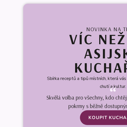
NOVINKA NA T
VÍC NEŽ
ASIJS
KUCHA
Sbírka receptů a tipů místních, která vá
chutí a kultur.
Skvělá volba pro všechny, kdo chtěj
pokrmy s běžně dostupným
KOUPIT KUCH