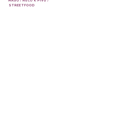
MASO
/
NĚCO K PIVU
/
STREETFOOD