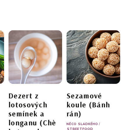
Dezert z
Sezamové
lotosových
koule (Bánh
semínek a
rán)
longanu (Chè
NĚCO SLADKÉHO
/
STREETFOOD