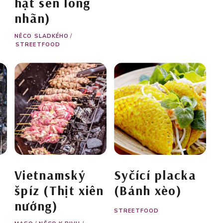
hạt sen long
nhãn)
NĚCO SLADKÉHO
/
STREETFOOD
Vietnamský
Syčící placka
špíz (Thịt xiên
(Bánh xèo)
nướng)
STREETFOOD