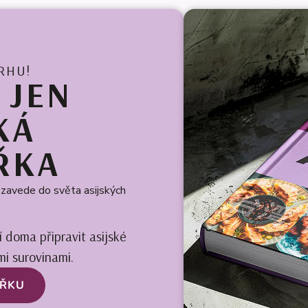
RHU!
 JEN
KÁ
ŘKA
s zavede do světa asijských
í doma připravit asijské
i surovinami.
AŘKU