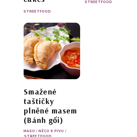
STREETFOOD
STREETFOOD
Smažené
taštičky
plněné masem
(Bánh gối)
MASO
/
NĚCO K PIVU
/
STREETFOOD