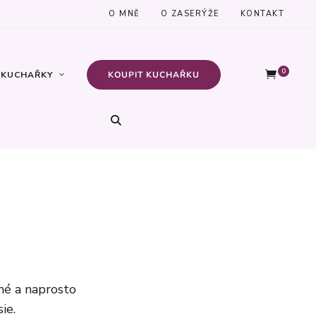
O MNĚ
O ZASERÝŽE
KONTAKT
0
KUCHAŘKY
KOUPIT KUCHAŘKU
hé a naprosto
ie.