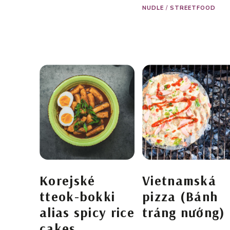
NUDLE
/
STREETFOOD
Korejské
Vietnamská
tteok-bokki
pizza (Bánh
alias spicy rice
tráng nướng)
cakes