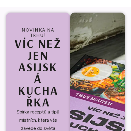
NOVINKA NA
TRHU!
VÍC NEŽ
JEN
ASIJSK
Á
KUCHA
ŘKA
Sbírka receptů a tipů
místních, která vás
zavede do světa