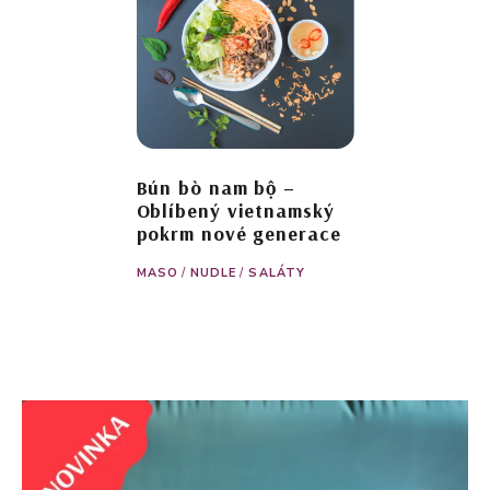
Bún bò nam bộ –
Oblíbený vietnamský
pokrm nové generace
MASO
/
NUDLE
/
SALÁTY