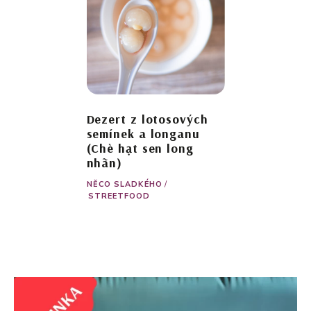
Dezert z lotosových
semínek a longanu
(Chè hạt sen long
nhãn)
NĚCO SLADKÉHO
/
STREETFOOD