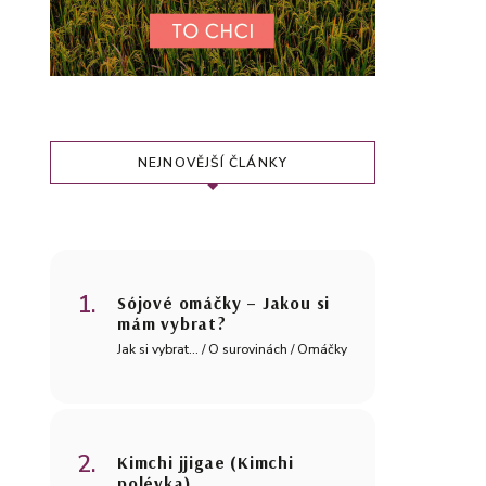
NEJNOVĚJŠÍ ČLÁNKY
Sójové omáčky – Jakou si
mám vybrat?
Jak si vybrat... / O surovinách / Omáčky
Kimchi jjigae (Kimchi
polévka)