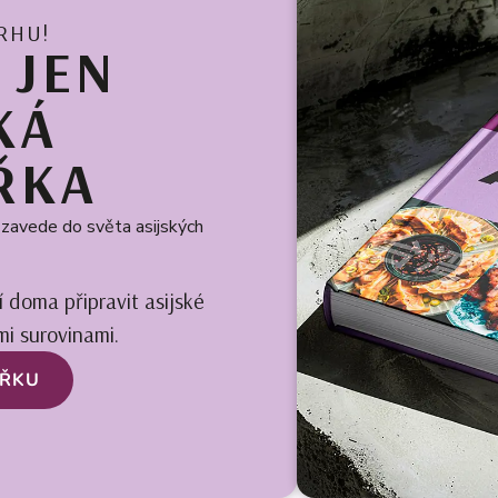
RHU!
 JEN
KÁ
ŘKA
s zavede do světa asijských
í doma připravit asijské
i surovinami.
AŘKU