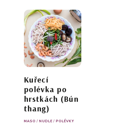
Kuřecí
polévka po
hrstkách (Bún
thang)
MASO
/
NUDLE
/
POLÉVKY