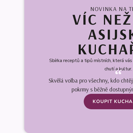
NOVINKA NA T
VÍC NEŽ
ASIJS
KUCHA
Sbírka receptů a tipů místních, která vá
chutí a kultur.
Skvělá volba pro všechny, kdo chtěj
pokrmy s běžně dostupným
KOUPIT KUCH