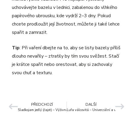
uchovávejte bazelu v lednici, zabalenou do vlhkého
papírového ubrousku, kde vydrží 2–3 dny. Pokud
chcete prodloužit její životnost, můžete ji také lehce
spařit a zamrazit.
Tip
: Při vaření dbejte na to, aby se listy bazely příliš
dlouho nevařily – ztratily by tím svou svěžest. Stačí
je krátce spařit nebo orestovat, aby si zachovaly
svou chuť a texturu.
PŘEDCHOZÍ
DALŠÍ
Sladkojam jedlý (čajot) – Výživná zelenina plná vlákniny a chuti
Lufa válcovitá – Univerzální a výživná zele