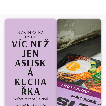
NOVINKA NA
TRHU!
VÍC NEŽ
JEN
ASIJSK
Á
KUCHA
ŘKA
Sbírka receptů a tipů
místních, která vás