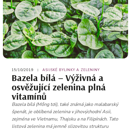
15/10/2019
ASIJSKÉ BYLINKY A ZELENINY
Bazela bílá – Výživná a
osvěžující zelenina plná
vitamínů
Bazela bílá (Mồng tơi), také známá jako malabarský
špenát, je oblíbená zelenina v jihovýchodní Asii,
zejména ve Vietnamu, Thajsku a na Filipínách. Tato
listová zelenina má jemně slizovitou strukturu