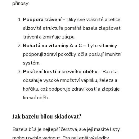
přínosy:
Podpora trávení
– Díky své vláknité a lehce
slizovité struktuře pomáhá bazela zlepšovat
trávení a zmírňuje zácpu.
Bohatá na vitamíny A a C
– Tyto vitamíny
podporují zdraví pokožky, očí a posilují imunitní
systém.
Posílení kostí a krevního oběhu
– Bazela
obsahuje vysoké množství vápníku, železa a
hořčíku, což podporuje zdraví kostí a zlepšuje
krevní oběh.
Jak bazelu bílou skladovat?
Bazela bílá je nejlepší čerstvá, ale její masité listy
mohou rychle vadnout. Pro nejlepší výsledky