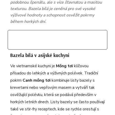
podobnou špenátu, ale s více šťavnatou a masitou
texturou. Bazela bílá je ceněná pro své vysoké
výživové hodnoty a schopnost osvěžit pokrmy
během horkých dní.
Bazela bílá v asijské kuchyni
Ve vietnamské kuchyni je
Mồng tơi
klíčovou
přísadou do lehkých a výživných polévek. Tradiční
pokrm
Canh mồng tơi
kombinuje listy bazely s
krevetami nebo vepřovým masem a vytváří tak
osvěžující polévku, která se podává především v
horkých letních dnech. Listy bazely se často používají
také ve stir-fry receptech, kde se rychle orestují s