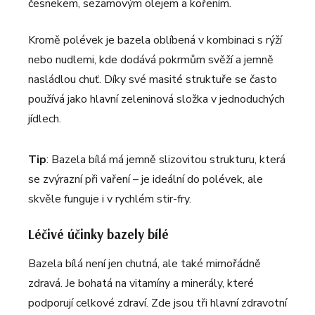
česnekem, sezamovým olejem a kořením.
Kromě polévek je bazela oblíbená v kombinaci s rýží
nebo nudlemi, kde dodává pokrmům svěží a jemně
nasládlou chuť. Díky své masité struktuře se často
používá jako hlavní zeleninová složka v jednoduchých
jídlech.
Tip
: Bazela bílá má jemně slizovitou strukturu, která
se zvýrazní při vaření – je ideální do polévek, ale
skvěle funguje i v rychlém stir-fry.
Léčivé účinky bazely bílé
Bazela bílá není jen chutná, ale také mimořádně
zdravá. Je bohatá na vitamíny a minerály, které
podporují celkové zdraví. Zde jsou tři hlavní zdravotní