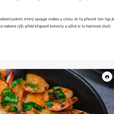
enní pokrm, který spojuje rodinu u stolu. Je to přesně ten typ jí
i nabere rýži, přidá křupavé krevety a užívá si tu harmonii chutí.