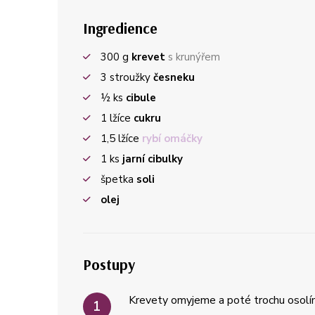
Ingredience
300
g
krevet
s krunýřem
3
stroužky
česneku
½
ks
cibule
1
lžíce
cukru
1,5
lžíce
rybí omáčky
1
ks
jarní cibulky
špetka
soli
olej
Postupy
Krevety omyjeme a poté trochu osolí