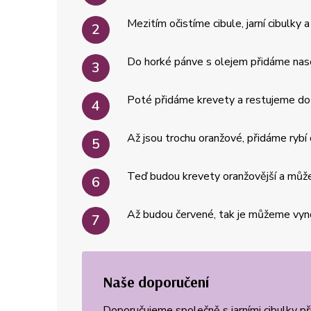
Mezitím očistíme cibule, jarní cibulky
Do horké pánve s olejem přidáme nase
Poté přidáme krevety a restujeme do 
Až jsou trochu oranžové, přidáme rybí
Teď budou krevety oranžovější a můžem
Až budou červené, tak je můžeme vynda
Naše doporučení
Doporučujeme společně s jarními cibulky při