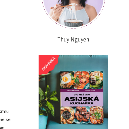
Thuy Nguyen
okrmu
ane se
uje