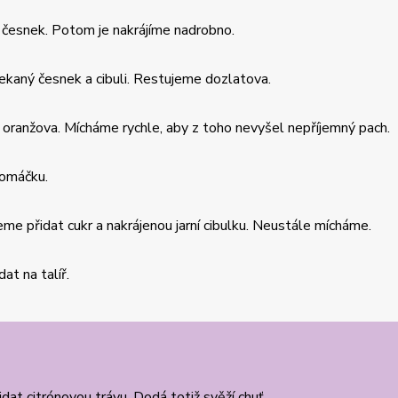
 a česnek. Potom je nakrájíme nadrobno.
kaný česnek a cibuli. Restujeme dozlatova.
oranžova. Mícháme rychle, aby z toho nevyšel nepříjemný pach.
 omáčku.
e přidat cukr a nakrájenou jarní cibulku. Neustále mícháme.
t na talíř.
dat citrónovou trávu. Dodá totiž svěží chuť.