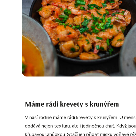
Máme rádi krevety s krunýřem
V naší rodině máme rádi krevety s krunýřem. U menšíc
dodává nejen texturu, ale i jedinečnou chuť. Když js
křupavou lahůdkou. Stačí jen přidat misku voňavé rýž