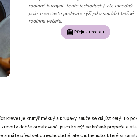
rodinné kuchyni. Tento jednoduchý, ale lahodný
pokrm se často podává s rýží jako součást běžné
rodinné večeře.
Přejít k receptu
h krevet je krunýř měkký a křupavý, takže se dá jíst celý. To p
ou krevety dobře orestované, jejich krunýř se krásně propeče a st
e a máte před sebou jednoduché, ale chutné jídlo, které si zamil