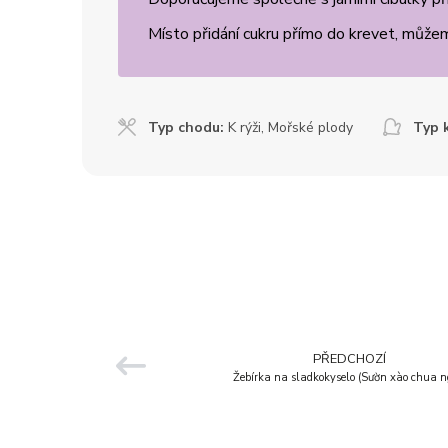
Místo přidání cukru přímo do krevet, může
Typ chodu:
K rýži
,
Mořské plody
Typ 
PŘEDCHOZÍ
Žebírka na sladkokyselo (Sườn xào chua n