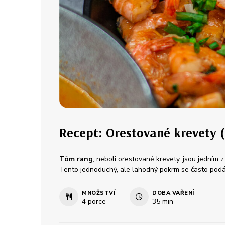
Recept: Orestované krevety 
Tôm rang
, neboli orestované krevety, jsou jedním 
Tento jednoduchý, ale lahodný pokrm se často podáv
MNOŽSTVÍ
DOBA VAŘENÍ
4
porce
35
min