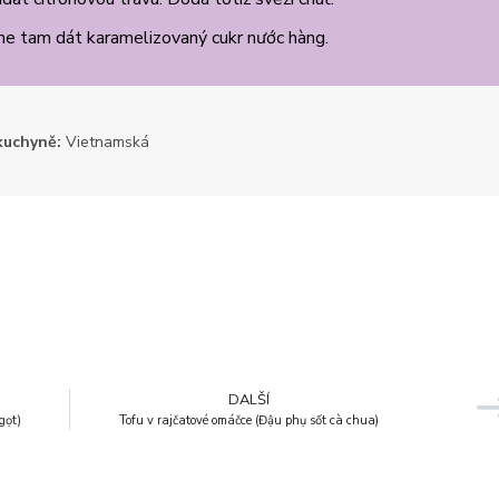
me tam dát karamelizovaný cukr nước hàng.
kuchyně:
Vietnamská
DALŠÍ
gọt)
Tofu v rajčatové omáčce (Đậu phụ sốt cà chua)