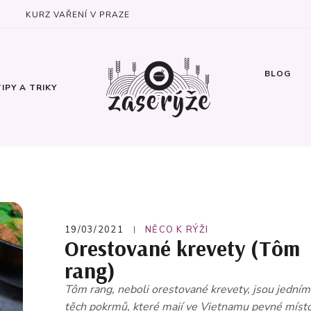
KURZ VAŘENÍ V PRAZE
BLOG
TIPY A TRIKY
19/03/2021
NĚCO K RÝŽI
Orestované krevety (Tôm
rang)
Tôm rang, neboli orestované krevety, jsou jedním
těch pokrmů, které mají ve Vietnamu pevné místo