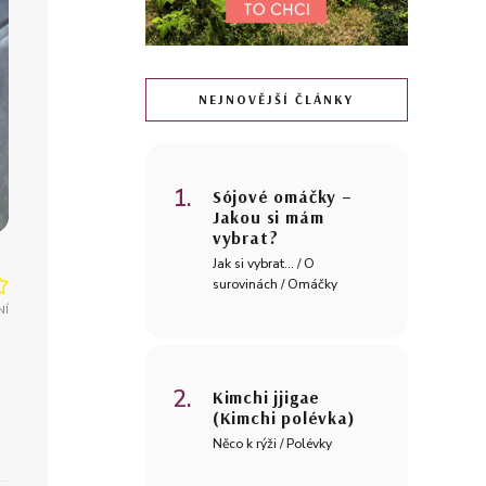
NEJNOVĚJŠÍ ČLÁNKY
Sójové omáčky –
Jakou si mám
vybrat?
Jak si vybrat... / O
surovinách / Omáčky
NÍ
Kimchi jjigae
(Kimchi polévka)
Něco k rýži / Polévky